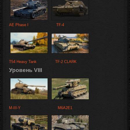
AE Phase I
TF-4
T54 Heavy Tank
TF-2 CLARK
Уровень VIII
M-III-Y
M6A2E1