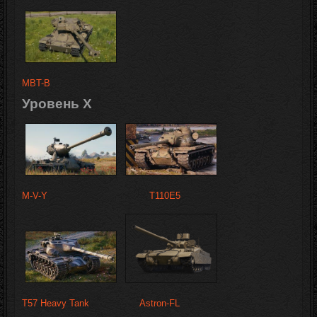
MBT-B
Уровень X
M-V-Y
T110E5
T57 Heavy Tank
Astron-FL