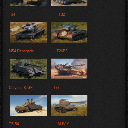
T34
T32
M54 Renegade
T26E5
Chrysler K GF
T77
TS-54
M-IV-Y