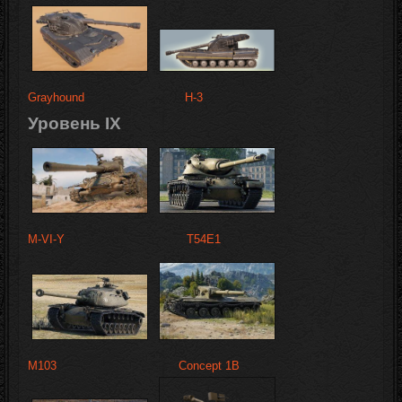
Grayhound
H-3
Уровень IX
M-VI-Y
T54E1
M103
Concept 1B