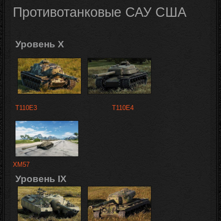
Противотанковые САУ
США
Уровень X
T110E3
T110E4
XM57
Уровень IX