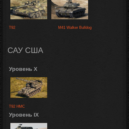
T92
M41 Walker Bulldog
САУ США
Уровень X
T92 HMC
Уровень IX