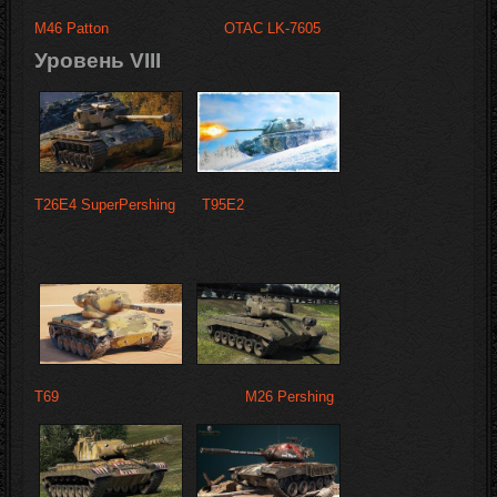
M46 Patton
OTAC LK-7605
Уровень VIII
T26E4 SuperPershing
T95E2
T69
M26 Pershing