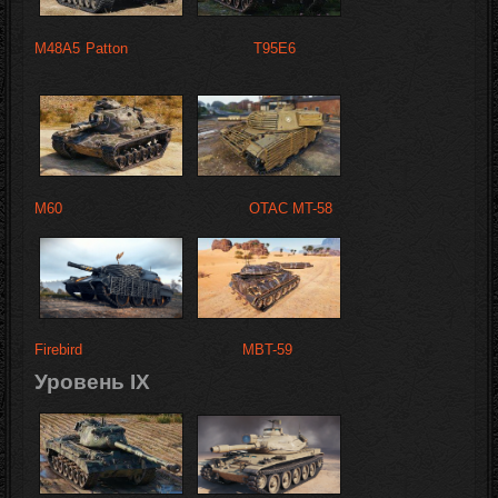
M48A5 Patton
T95E6
M60
OTAC MT-58
Firebird
MBT-59
Уровень IX