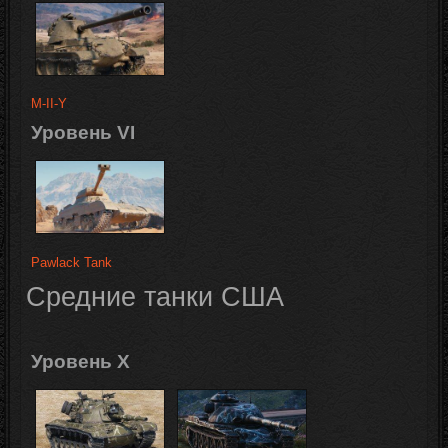
M-II-Y
Уровень VI
Pawlack Tank
Средние танки
США
Уровень X