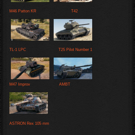
M46 Patton KR
T42
TL-1 LPC
T25 Pilot Number 1
M47 Improv
AMBT
ASTRON Rex 105 mm