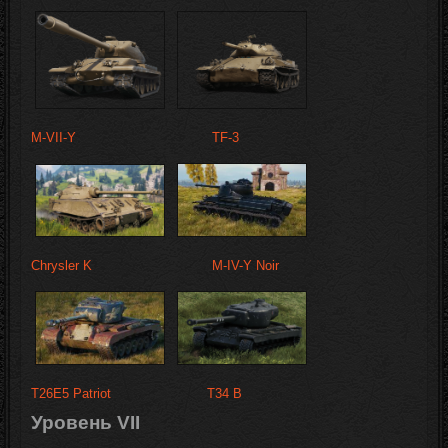
M-VII-Y
TF-3
Chrysler K
M-IV-Y Noir
T26E5 Patriot
T34 B
Уровень VII