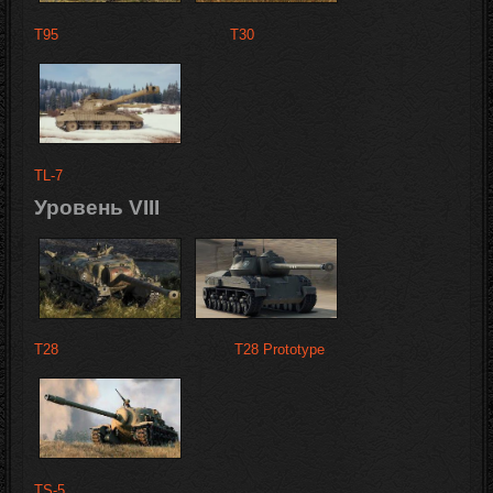
T95
T30
TL-7
Уровень VIII
T28
T28 Prototype
TS-5