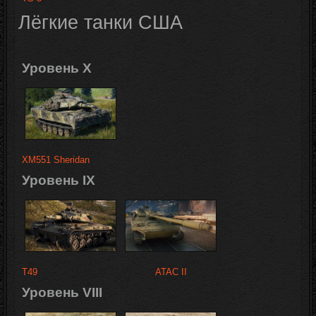
Лёгкие танки
США
Уровень X
XM551 Sheridan
Уровень IX
T49
ATAC II
Уровень VIII