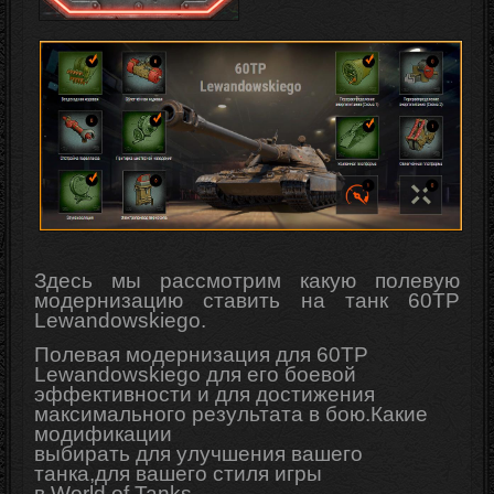
Здесь мы рассмотрим какую полевую
модернизацию ставить на танк 60TP
Lewandowskiego.
Полевая модернизация для 60TP
Lewandowskiego для его боевой
эффективности и для достижения
максимального результата в бою.Какие
модификации
выбирать для
улучшения
вашего
танка,для вашего стиля игры
в
World
of
Tanks
.