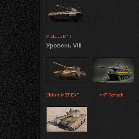
Merkava М48
Уровень VIII
Vickers MBT EXP
M47 Romach