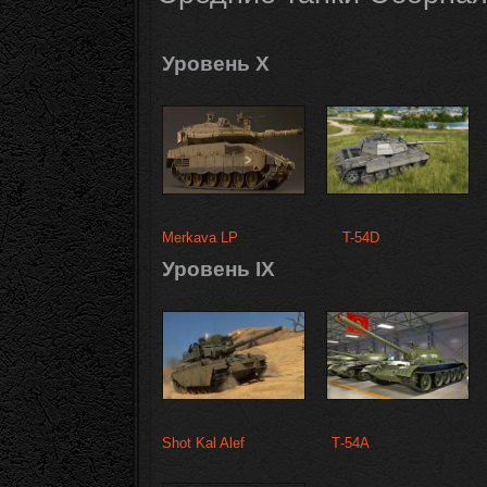
Уровень X
Merkava LP
T-54D
Уровень IX
Shot Kal Alef
Т-54А